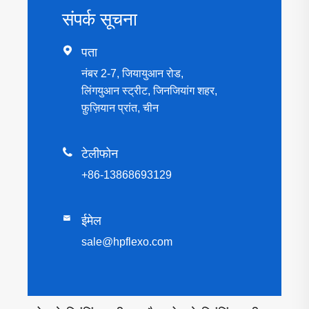
संपर्क सूचना

पता
नंबर 2-7, जियायुआन रोड,
लिंगयुआन स्ट्रीट, जिनजियांग शहर,
फ़ुज़ियान प्रांत, चीन

टेलीफोन
+86-13868693129

ईमेल
sale@hpflexo.com